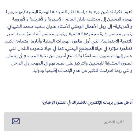
تعود فكرة تدشين ورعاية دراسة الآثار المتبادلة للهجرة اليمنية (مهاجرون)
لهجرة اليمنيين إلى مختلف بلدان العالم -الآسيوية والأفريقية والأوروبية
والأمريكية- إلى رجل الأعمال الوطني الأستاذ علوان سعيد محمد الشيباني،
رئيس مجلس إدارة مجموعة العالمية ورئيس مجلس أمناء مؤسسة الخير
للتنمية الاجتماعية، الذي أولى ظاهرة الهجرات اليمنية وآثارها اهتمامه الكبير
كظاهرة مؤثرة في حياة المجتمع اليمني، كما في حياة شعوب البلدان التي
هاجر إليها اليمنيون، مساهمًا بذلك مع آخرين من نخبة المجتمع في إيصال
الصورة المشرفة لليمنيين والتركيز على بصماتهم في المهجر وفي الداخل
والتي ربما تعرضت للكثير من عدم الإنصاف إقليميا ودوليا.
أدخل عنوان بريدك الإلكتروني للاشتراك في النشرة الإخبارية