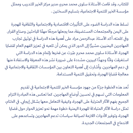
للكتاب. وقد قامت الأستاذة سلوى محمد محرم، مدير مركز الخير للتدريب وممثل
مؤسسة الخير للتنمية الاجتماعية، بتسليم النسختين .
تسلط هذه الدراسة الضوء على التأثيرات الاقتصادية والاجتماعية والثقافية للهجرة
على اليمن والمجتمعات المستضيفة، مما يجعلها مرجعًا مهمًا للباحثين وصناع القرار.
وفي كلمته، أكد الأستاذ عبدالرحمن مراد على أهمية هذه الدراسة في توثيق تجارب
المهاجرين اليمنيين، مشيرًا إلى الدور الذي يمكن أن تلعبه في تعزيز الفهم العام لقضايا
الهجرة. الأستاذة سلوى محمد محرم عبّرت عن فخرها بإتمام هذه الدراسة التي
استغرقت وقتًا وجهدًا كبيرين، مشددة على ضرورة نشر هذه المعرفة والاستفادة منها
في دعم المهاجرين. وأشارت إلى أهمية التعاون بين المؤسسات الثقافية والاجتماعية في
معالجة قضايا الهجرة، وتحقيق التنمية المستدامة.
تُعد هذه الخطوة جزءًا من جهود مؤسسة الخير للتنمية الاجتماعية في تقديم
المعلومات التي تسهم في تحسين أوضاع المهاجرين. كما تعكس هذه المبادرة التزام
الجميع بفهم الآثار المترتبة على الهجرة، وكيفية التعامل معها بشكل إيجابي. في الختام،
تمثل دراسة الآثار المتبادلة للهجرة اليمنية خطوة مهمة نحو تعزيز الحوار حول قضايا
الهجرة، وتوفير الأدوات اللازمة لصياغة سياسات تدعم المهاجرين وتساعدهم على
الاندماج في المجتمعات الجديدة.