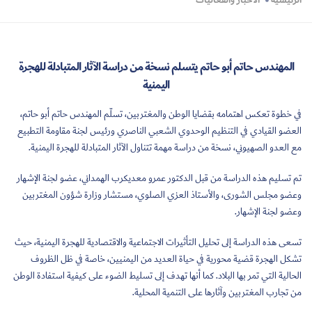
الرئيسية
الأخبار والفعاليات
المهندس حاتم أبو حاتم يتسلم نسخة من دراسة الآثار المتبادلة للهجرة
اليمنية
في خطوة تعكس اهتمامه بقضايا الوطن والمغتربين، تسلّم المهندس حاتم أبو حاتم،
العضو القيادي في التنظيم الوحدوي الشعبي الناصري ورئيس لجنة مقاومة التطبيع
مع العدو الصهيوني، نسخة من دراسة مهمة تتناول الآثار المتبادلة للهجرة اليمنية.
تم تسليم هذه الدراسة من قبل الدكتور عمرو معديكرب الهمداني، عضو لجنة الإشهار
وعضو مجلس الشورى، والأستاذ العزي الصلوي، مستشار وزارة شؤون المغتربين
وعضو لجنة الإشهار.
تسعى هذه الدراسة إلى تحليل التأثيرات الاجتماعية والاقتصادية للهجرة اليمنية، حيث
تشكل الهجرة قضية محورية في حياة العديد من اليمنيين، خاصة في ظل الظروف
الحالية التي تمر بها البلاد. كما أنها تهدف إلى تسليط الضوء على كيفية استفادة الوطن
من تجارب المغتربين وآثارها على التنمية المحلية.