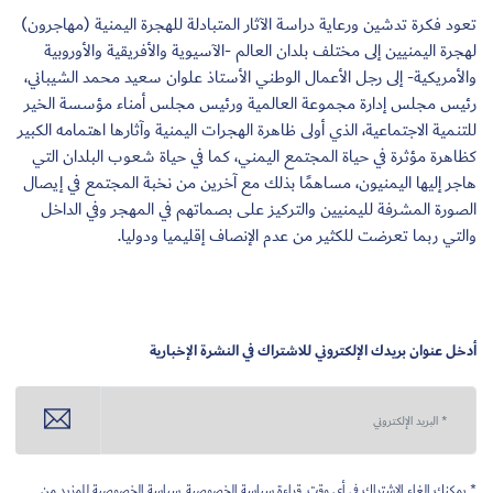
تعود فكرة تدشين ورعاية دراسة الآثار المتبادلة للهجرة اليمنية (مهاجرون)
لهجرة اليمنيين إلى مختلف بلدان العالم -الآسيوية والأفريقية والأوروبية
والأمريكية- إلى رجل الأعمال الوطني الأستاذ علوان سعيد محمد الشيباني،
رئيس مجلس إدارة مجموعة العالمية ورئيس مجلس أمناء مؤسسة الخير
للتنمية الاجتماعية، الذي أولى ظاهرة الهجرات اليمنية وآثارها اهتمامه الكبير
كظاهرة مؤثرة في حياة المجتمع اليمني، كما في حياة شعوب البلدان التي
هاجر إليها اليمنيون، مساهمًا بذلك مع آخرين من نخبة المجتمع في إيصال
الصورة المشرفة لليمنيين والتركيز على بصماتهم في المهجر وفي الداخل
والتي ربما تعرضت للكثير من عدم الإنصاف إقليميا ودوليا.
أدخل عنوان بريدك الإلكتروني للاشتراك في النشرة الإخبارية
* يمكنك إلغاء الاشتراك في أي وقت. قراءة سياسة الخصوصية.
سياسة الخصوصية
للمزيد من