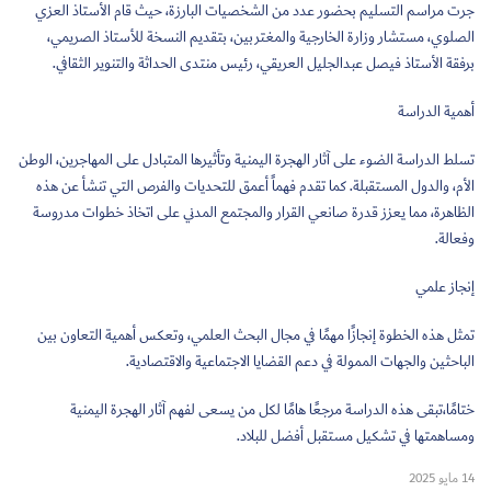
جرت مراسم التسليم بحضور عدد من الشخصيات البارزة، حيث قام الأستاذ العزي
الصلوي، مستشار وزارة الخارجية والمغتربين، بتقديم النسخة للأستاذ الصريمي،
برفقة الأستاذ فيصل عبدالجليل العريقي، رئيس منتدى الحداثة والتنوير الثقافي.
أهمية الدراسة
تسلط الدراسة الضوء على آثار الهجرة اليمنية وتأثيرها المتبادل على المهاجرين، الوطن
الأم، والدول المستقبلة. كما تقدم فهماً أعمق للتحديات والفرص التي تنشأ عن هذه
الظاهرة، مما يعزز قدرة صانعي القرار والمجتمع المدني على اتخاذ خطوات مدروسة
وفعالة.
إنجاز علمي
تمثل هذه الخطوة إنجازًا مهمًا في مجال البحث العلمي، وتعكس أهمية التعاون بين
الباحثين والجهات الممولة في دعم القضايا الاجتماعية والاقتصادية.
ختامًا،تبقى هذه الدراسة مرجعًا هامًا لكل من يسعى لفهم آثار الهجرة اليمنية
ومساهمتها في تشكيل مستقبل أفضل للبلاد.
14 مايو 2025