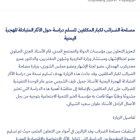
الرئيسية
الأخبار والفعاليات
مصلحة الضرائب لكبار المكلفين تتسلم دراسة حول الآثار المتبادلة للهجرة
اليمنية
لتعزيز التعاون بين مؤسسات الدولة والمجتمع المدني، قام الأستاذ العزي الصلوي
عضو لجنةالإشهار، ومستشار وزارة الخارجية وشؤون المغتربين، والدكتور عمرو
معديكرب الهمداني، عضو لجنة الإشهار وعضو مجلس الشورى، بزيارة مصلحة
الضرائب لكبار المكلفين. وقد جاءت هذه الزيارة بهدف تسليم نسخة من دراسة الآثار
المتبادلة للهجرة اليمنية للأستاذ جميل نايف الشرجبي مدير عام الوحدة التنفيذية
للضرائب على كبار المكلفين، بالإضافة إلى مناقشة أهمية هذه الدراسة التي تعتبر
مشروعًا وطنيًا مهمًا قامت به مؤسسة الخير للتنمية الاجتماعية بتوجيه من رجل
الأعمال الراحل الأستاذ علوان سعيد الشيباني.
تفاصيل الزيارة
أستقبلت مصلحة الضرائب وفد الزائرين في أجواء من التعاون المثمر، حيث تم تسليم
النسخة المطبوعة من الدراسة، التي تتناول الآثار الاجتماعية والاقتصادية للهجرة